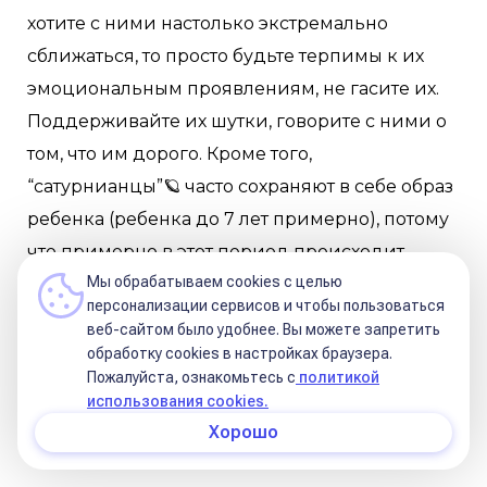
хотите с ними настолько экстремально
сближаться, то просто будьте терпимы к их
эмоциональным проявлениям, не гасите их.
Поддерживайте их шутки, говорите с ними о
том, что им дорого. Кроме того,
“сатурнианцы”🪐 часто сохраняют в себе образ
ребенка (ребенка до 7 лет примерно), потому
что примерно в этот период происходит
Мы обрабатываем cookies с целью
травма (многократно это замечала) и они
персонализации сервисов и чтобы пользоваться
запечатлевают себя в момент травматизации.
веб-сайтом было удобнее. Вы можете запретить
Позвольте им проявляться отчасти по-детски -
обработку сookies в настройках браузера.
Пожалуйста, ознакомьтесь с
политикой
быть эгоцентричными, творческими,
использования cookies.
эмоциональными. Вы все равно эту часть
Хорошо
вряд ли исправите.