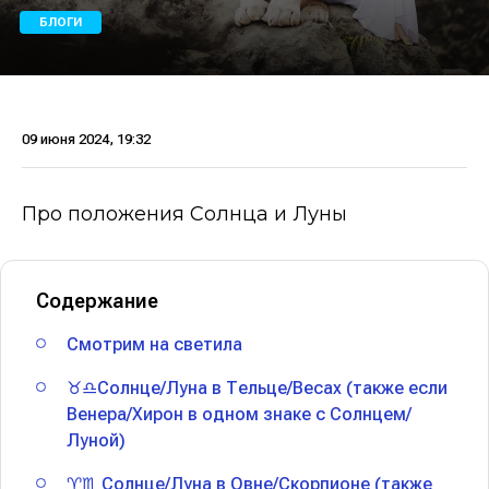
БЛОГИ
09 июня 2024, 19:32
Про положения Солнца и Луны
Содержание
Смотрим на светила
♉♎Солнце/Луна в Тельце/Весах (также если
Венера/Хирон в одном знаке с Солнцем/
Луной)
♈♏ Солнце/Луна в Овне/Скорпионе (также