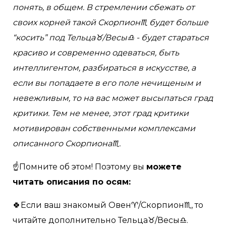
понять, в общем. В стремлении сбежать от
своих корней такой Скорпион♏️ будет больше
“косить” под Тельца♉️/Весы♎️ - будет стараться
красиво и современно одеваться, быть
интеллигентом, разбираться в искусстве, а
если вы попадаете в его поле нечищеным и
невежливым, то на вас может высыпаться град
критики. Тем не менее, этот град критики
мотивирован собственными комплексами
описанного Скорпиона♏️.
☝️Помните об этом! Поэтому вы
можете
читать описания по осям:
🍀Если ваш знакомый Овен♈️/Скорпион♏️, то
читайте дополнительно Тельца♉️/Весы♎️.