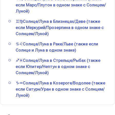
если Марс/Плутон в одном знаке с Солнцем/
Луной)
♊♍Солнце/Луна в Близнецах/Деве (также
если Меркурий/Прозерпина в одном знаке с
Солнцем/Луной)
♋♌Солнце/Луна в Раке/Льве (также если
Солнце и Луна в одном знаке)
♐♓Солнце/Луна в Стрельце/Рыбах (также
если Юпитер/Нептун в одном знаке с
Солнцем/Луной)
♑♒Солнце/Луна в Козероге/Водолее (также
если Сатурн/Уран в одном знаке с Солнцем/
Луной)