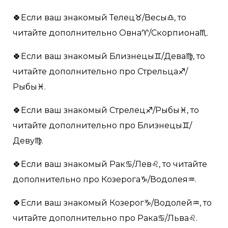
🍀Если ваш знакомый Телец♉️/Весы♎️, то
читайте дополнительно Овна♈️/Скорпиона♏️.
🍀Если ваш знакомый Близнецы♊️/Дева♍️, то
читайте дополнительно про Стрельца♐️/
Рыбы♓️.
🍀Если ваш знакомый Стрелец♐️/Рыбы♓️, то
читайте дополнительно про Близнецы♊️/
Деву♍️.
🍀Если ваш знакомый Рак♋️/Лев♌️, то читайте
дополнительно про Козерога♑️/Водолея♒️.
🍀Если ваш знакомый Козерог♑️/Водолей♒️, то
читайте дополнительно про Рака♋️/Льва♌️.