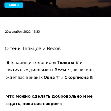
БЛОГИ
20 декабря 2020, 15:33
О тени Тельцов и Весов
🍀Товарищи-гедонисты
Тельцы
♉ и
тактичные дипломаты
Весы
♎, ваша тень
ждет вас в знаках
Овна
♈ и
Скорпиона
♏
Что можно сделать добровольно и не
ждать, пока вас накроет: