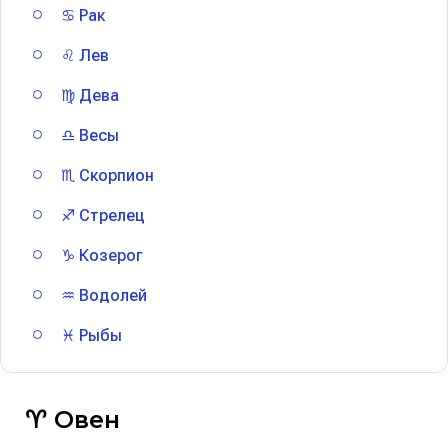
♋ Рак
♌ Лев
♍ Дева
♎ Весы
♏ Скорпион
♐ Стрелец
♑ Козерог
♒ Водолей
♓ Рыбы
♈ Овен