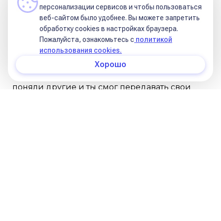
персонализации сервисов и чтобы пользоваться
♏ Скорпион
веб-сайтом было удобнее. Вы можете запретить
обработку сookies в настройках браузера.
Пожалуйста, ознакомьтесь с
политикой
Тебе приходится перестраивать своё
использования cookies.
мышление, манеру передачи информации,
Хорошо
находить более простые слова, чтобы тебя
поняли другие и ты смог передавать свои
знания людям. Ты
проживаешь на своём
опыте то, чему тебя учили
, шлифуя свои
знания, убирая лишнее, дополняя новым.