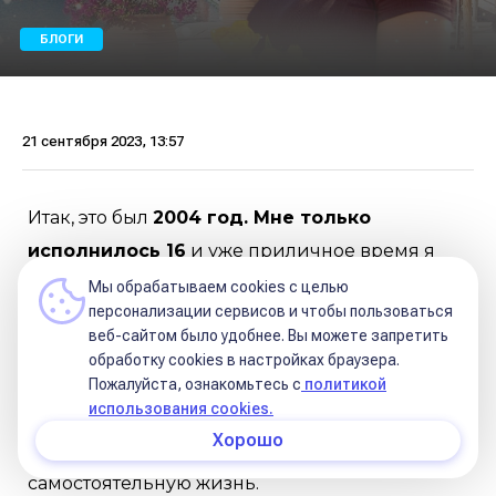
БЛОГИ
21 сентября 2023, 13:57
Итак, это был
2004 год. Мне только
исполнилось 16
и уже приличное время я
переживала оппозицию Сатурнов (у всех
Мы обрабатываем cookies с целью
персонализации сервисов и чтобы пользоваться
подростков с 14 до 16 включительно) – это
веб-сайтом было удобнее. Вы можете запретить
время жесткого пубертата, когда многие
обработку сookies в настройках браузера.
ставят под сомнение авторитет взрослого,
Пожалуйста, ознакомьтесь с
политикой
использования cookies.
начинают сопротивляться установленным
Хорошо
порядкам и делают первые шаги в
самостоятельную жизнь.