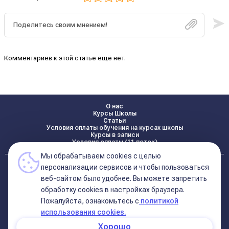
Комментариев к этой статье ещё нет.
О нас
Курсы Школы
Статьи
Условия оплаты обучения на курсах школы
Курсы в записи
Условия оплаты (11 поток)
Мы обрабатываем cookies с целью
Реквизиты
персонализации сервисов и чтобы пользоваться
Контакты
веб-сайтом было удобнее. Вы можете запретить
обработку сookies в настройках браузера.
Пожалуйста, ознакомьтесь с
политикой
Политика конфиденциальности
Договор оферта (соглашение)
использования cookies.
+7 495 681 02 96
Хорошо