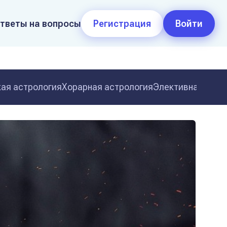
тветы на вопросы
Регистрация
Войти
ая астрология
Хорарная астрология
Элективная астр