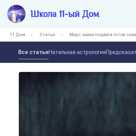
Школа 11-ый Дом
11 Дом
Статьи
Марс: какие подвиги готов со
Все статьи
Натальная астрология
Предсказат