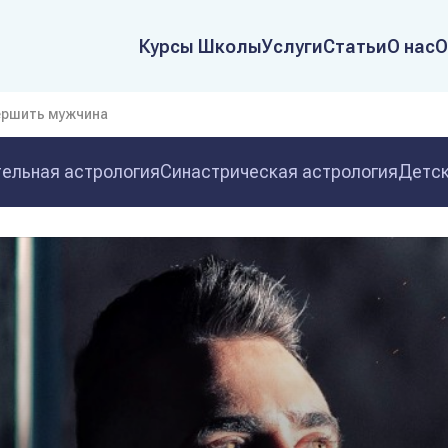
Курсы Школы
Услуги
Статьи
О нас
О
вершить мужчина
ельная астрология
Синастрическая астрология
Детск