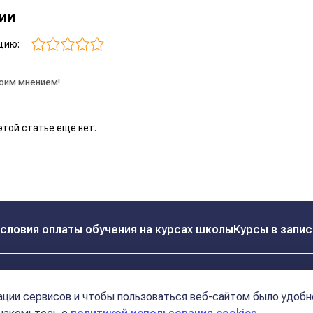
рии
цию:
этой статье ещё нет.
словия оплаты обучения на курсах школы
Курсы в запис
Реквизиты
Контакты
ции сервисов и чтобы пользоваться веб-сайтом было удобн
Политика конфиденциальности
Договор оферта