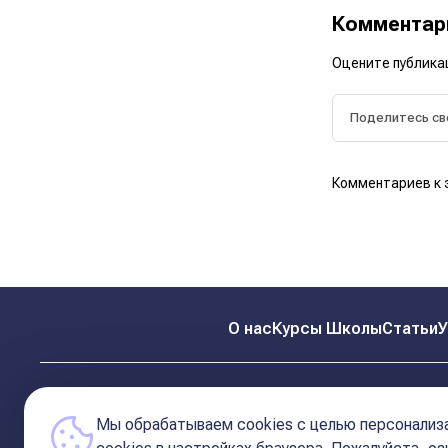
Коммента
Оцените публика
Комментариев к 
О нас
Курсы Школы
Статьи
У
Мы обрабатываем cookies с целью персонализа
© 2026 Школа Астрологии