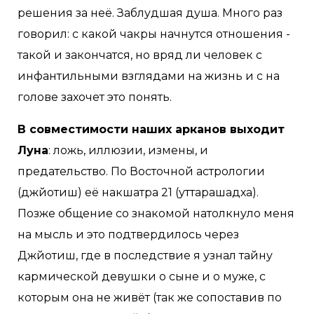
решения за неë. Заблудшая душа. Много раз
говорил: с какой чакры начнутся отношения -
такой и закончатся, но вряд ли человек с
инфантильными взглядами на жизнь и с на
голове захочет это понять.
В совместимости наших арканов выходит
Луна
: ложь, иллюзии, измены, и
предательство. По Восточной астрологии
(джйотиш) еë накшатра 21 (уттарашадха).
Позже общение со знакомой натолкнуло меня
на мысль и это подтвердилось через
Джйотиш, где в последствие я узнал тайну
кармической девушки о сыне и о муже, с
которым она не живëт (так же сопоставив по