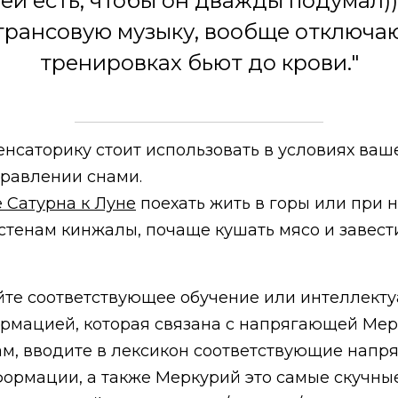
 ней есть, чтобы он дважды подумал)
трансовую музыку, вообще отключаю
тренировках бьют до крови."
енсаторику стоит использовать в условиях ваш
управлении снами.
 Сатурна к Луне
поехать жить в горы или при
 стенам кинжалы, почаще кушать мясо и завест
йте соответствующее обучение или интеллекту
ормацией, которая связана с напрягающей Мер
ам, вводите в лексикон соответствующие напр
ормации, а также Меркурий это самые скучны