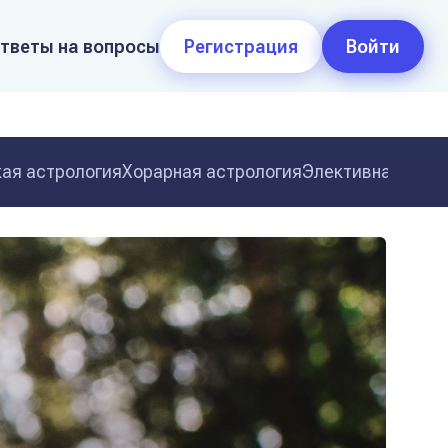
тветы на вопросы
Регистрация
Войти
ая астрология
Хорарная астрология
Элективная астр