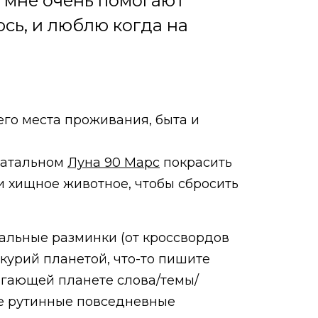
) мне очень помогают
сь, и люблю когда на
его места проживания, быта и
 натальном
Луна 90 Марс
покрасить
и хищное животное, чтобы сбросить
альные разминки (от кроссвордов
курий планетой, что-то пишите
ягающей планете слова/темы/
е рутинные повседневные