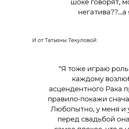
шоке говорят, м
негатива??...
И от Татьяны Текуловой:
"Я тоже играю роль
каждому возлюб
асцендентного Рака п
правило-покажи сначал
Любопытно, у меня и у
перед свадьбой она