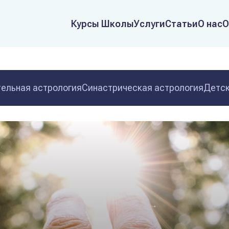
Курсы Школы
Услуги
Статьи
О нас
О
ельная астрология
Синастрическая астрология
Детск