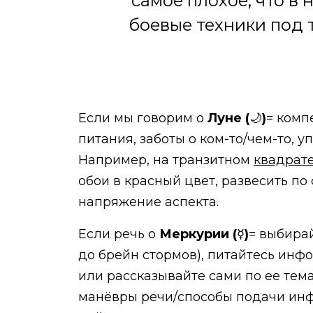
самое плохое, что в
боевые техники под 
Если мы говорим о
Луне (
🌙
)
= комп
питания, заботы о ком-то/чем-то, 
Например, на транзитном
квадрате
обои в красный цвет, развесить по
напряжение аспекта.
Если речь о
Меркурии (
☿
)
= выбира
до брейн стормов), питайтесь инф
или рассказывайте сами по ее тем
манёвры речи/способы подачи инф