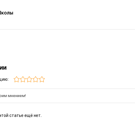
Школы
рии
цию:
этой статье ещё нет.