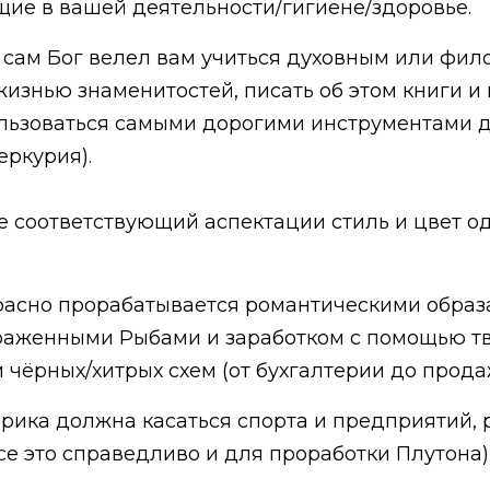
щие в вашей деятельности/гигиене/здоровье.
 сам Бог велел вам учиться духовным или фи
жизнью знаменитостей, писать об этом книги и 
льзоваться самыми дорогими инструментами дл
еркурия).
е соответствующий аспектации стиль и цвет о
асно прорабатывается романтическими образа
аженными Рыбами и заработком с помощью тво
чёрных/хитрых схем (от бухгалтерии до прод
рика должна касаться спорта и предприятий, 
все это справедливо и для проработки Плутона