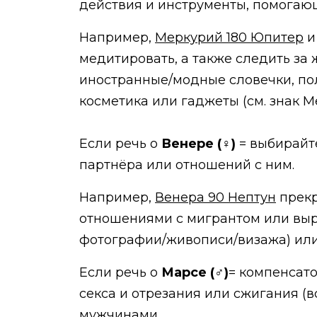
действия и инструменты, помогаю
Например,
Меркурий 180 Юпитер
и
медитировать, а также следить за 
иностранные/модные словечки, по
косметика или гаджеты (см. знак М
Если речь о
Венере (♀)
= выбирайт
партнёра или отношений с ним.
Например,
Венера 90 Нептун
прекр
отношениями с мигрантом или выр
фотографии/живописи/визажа) или 
Если речь о
Марсе (
♂
)
= компенсато
секса и отрезания или сжигания (
мужчинами.