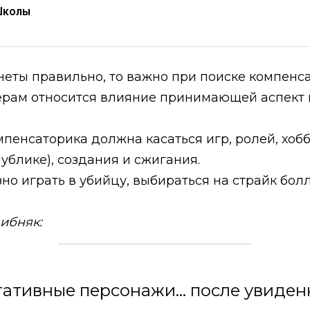
Школы
неты правильно, то важно при поиске компенса
ферам относится влияние принимающей аспект п
мпенсаторика должна касаться игр, ролей, хобб
публике), создания и сжигания.
но играть в убийцу, выбираться на страйк бол
ибняк:
гативные персонажи... после увиде