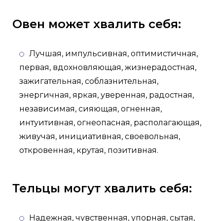
Овен может хвалить себя:
Лучшая, импульсивная, оптимистичная,
первая, вдохновляющая, жизнерадостная,
зажигательная, соблазнительная,
энергичная, яркая, уверенная, радостная,
независимая, сияющая, огненная,
интуитивная, огнеопасная, располагающая,
живучая, инициативная, своевольная,
откровенная, крутая, позитивная.
Тельцы могут хвалить себя:
Надежная, чувственная, упорная, сытая,