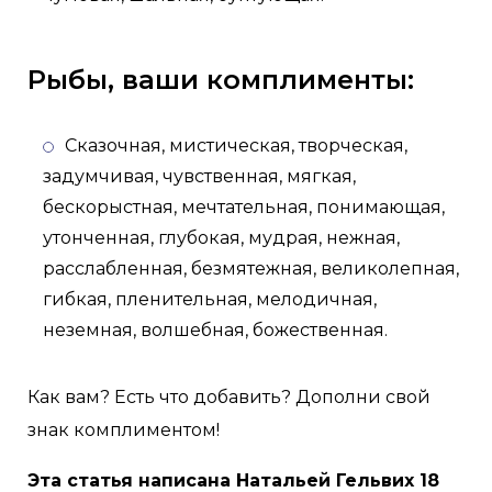
Рыбы, ваши комплименты:
Сказочная, мистическая, творческая,
задумчивая, чувственная, мягкая,
бескорыстная, мечтательная, понимающая,
утонченная, глубокая, мудрая, нежная,
расслабленная, безмятежная, великолепная,
гибкая, пленительная, мелодичная,
неземная, волшебная, божественная.
Как вам? Есть что добавить? Дополни свой
знак комплиментом!
Эта статья написана Натальей Гельвих 18