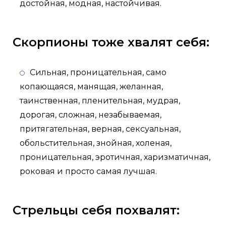
достойная, модная, настойчивая.
Скорпионы тоже хвалят себя:
Сильная, проницательная, само
копающаяся, манящая, желанная,
таинственная, пленительная, мудрая,
дорогая, сложная, незабываемая,
притягательная, верная, сексуальная,
обольстительная, знойная, холеная,
проницательная, эротичная, харизматичная,
роковая и просто самая лучшая.
Стрельцы себя похвалят: