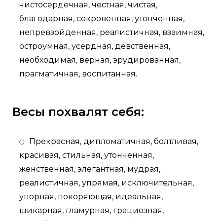
чистосердечная, честная, чистая,
благодарная, сокровенная, утонченная,
непревзойденная, реалистичная, взаимная,
остроумная, усердная, девственная,
необходимая, верная, эрудированная,
прагматичная, воспитанная.
Весы похвалят себя:
Прекрасная, дипломатичная, болтливая,
красивая, стильная, утонченная,
женственная, элегантная, мудрая,
реалистичная, упрямая, исключительная,
упорная, покоряющая, идеальная,
шикарная, гламурная, грациозная,