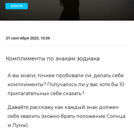
БЛОГИ
01 сентября 2023, 10:59
Комплименты по знакам зодиака
А вы знали, точнее пробовали ли, делать себе
комплименты? Получалось ли у вас хотя бы 10
прилагательных себе сказать?
Давайте расскажу как каждый знак должен
себя хвалить (можно брать положение Солнца
и Луны).