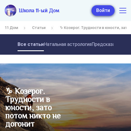
Школа 11-ый Дом
Войти
11 Дом
Статьи
♑ Козерог. Трудности в юности, зато
Все статьи
Натальная астрология
Предсказательная
♑ Козерог.
Трудности в
юности, зато
потом никто не
догонит