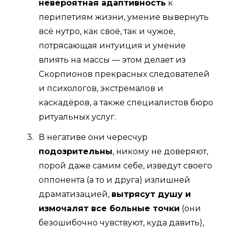
невероятная адаптивность
к
перипетиям жизни, умение вывернуть
всё нутро, как своё, так и чужое,
потрясающая интуиция и умение
влиять на массы — этом делает из
Скорпионов прекрасных следователей
и психологов, экстремалов и
каскадёров, а также специалистов бюро
ритуальных услуг.
В негативе они чересчур
подозрительны
, никому не доверяют,
порой даже самим себе, изведут своего
оппонента (а то и друга) излишней
драматизацией,
вытрясут душу и
измочалят все больные точки
(они
безошибочно чувствуют, куда давить),