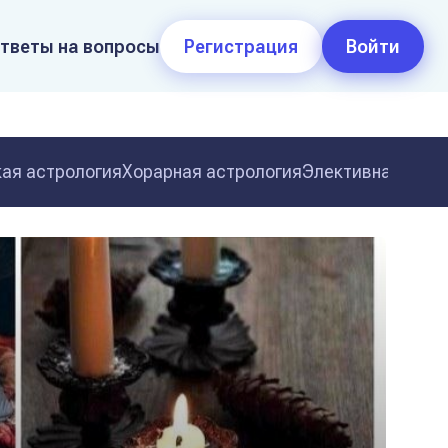
тветы на вопросы
Регистрация
Войти
ая астрология
Хорарная астрология
Элективная астр