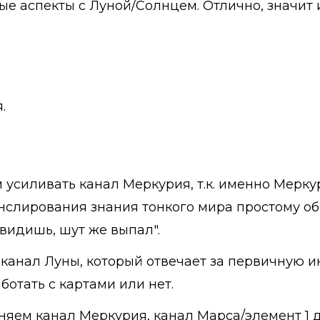
ые аспекты с Луной/Солнцем. Отлично, значит
.
м усиливать канал Меркурия, т.к. именно Мерку
слирования знания тонкого мира простому обы
у видишь, шут же выпал".
канал Луны, который отвечает за первичную и
ботать с картами или нет.
няем канал Меркурия, канал Марса/элемент 1 д