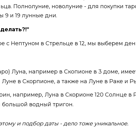
ца. Полнолуние, новолуние - для покупки таро 
 9 и 19 лунные дни.
 делать?!"
е с Нептуном в Стрельце в 12, мы выберем день
таро) Луна, например в Скопионе в 3 доме, име
 Луне в Скорпионе, а также на Луне в Раке и Р
трин, например, Луна в Скорионе 120 Солнце в
я большой водный тригон.
этому и подбор даты - дело тоже уникальное.