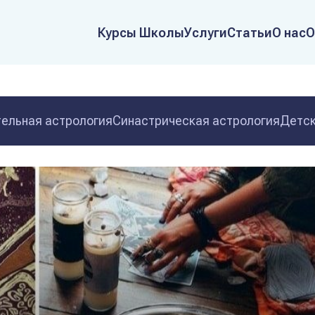
Курсы Школы
Услуги
Статьи
О нас
О
ельная астрология
Синастрическая астрология
Детск