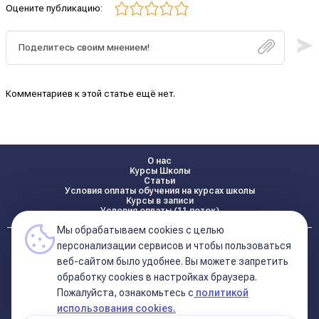
Оцените публикацию:
Комментариев к этой статье ещё нет.
О нас
Курсы Школы
Статьи
Условия оплаты обучения на курсах школы
Курсы в записи
Условия оплаты (11 поток)
Мы обрабатываем cookies с целью
Реквизиты
персонализации сервисов и чтобы пользоваться
Контакты
веб-сайтом было удобнее. Вы можете запретить
обработку сookies в настройках браузера.
Пожалуйста, ознакомьтесь с
политикой
Политика конфиденциальности
Договор оферта (соглашение)
использования cookies.
+7 495 681 02 96