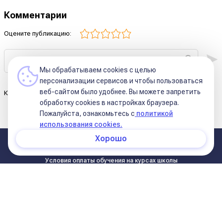
Комментарии
Оцените публикацию:
Мы обрабатываем cookies с целью
персонализации сервисов и чтобы пользоваться
веб-сайтом было удобнее. Вы можете запретить
Комментариев к этой статье ещё нет.
обработку сookies в настройках браузера.
Пожалуйста, ознакомьтесь с
политикой
использования cookies.
Хорошо
О нас
Курсы Школы
Статьи
Условия оплаты обучения на курсах школы
Курсы в записи
Условия оплаты (11 поток)
Реквизиты
Контакты