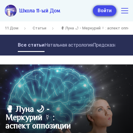
Школа 11-ый Дом
Войти
11 Дом
Статьи
🥊 Луна 🌙 - Меркурий ☿ : аспект оппо
Все статьи
Натальная астрология
Предсказательная
🥊 Луна 🌙 -
Меркурий ☿ :
аспект оппозиции