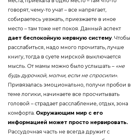
места, приехала в одно место – там что-то
говорят, чему-то учат – все напрягает,
собираетесь уезжать, приезжаете в иное
место – там тоже нет покоя. Данный аспект
дает беспокойную нервную систему
. Чтобы
расслабиться, надо много прочитать, лучше
книгу, тогда в суете мирской выключается
мысль. От мамы можно было услышать –
«не
будь дурочкой, молчи, если не спросили»
.
Привязалась эмоционально, получи пробои в
теме логики, начинаете все просчитывать
головой – страдает расслабление, отдых, зона
комфорта.
Окружающим мир с его
информацией может просто нервировать.
Рассудочная часть не всегда дружит с