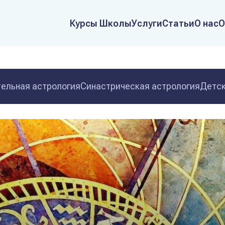
Курсы Школы
Услуги
Статьи
О нас
О
ельная астрология
Синастрическая астрология
Детск