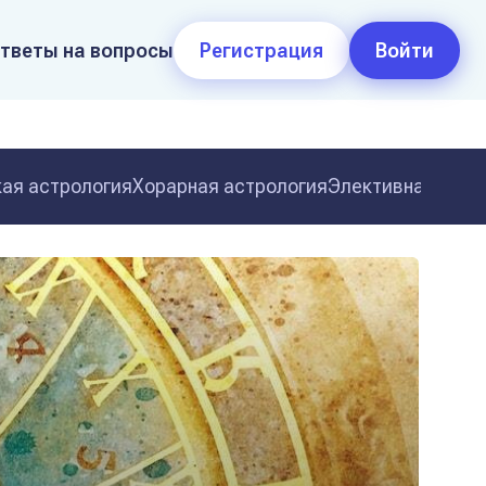
тветы на вопросы
Регистрация
Войти
ая астрология
Хорарная астрология
Элективная астр