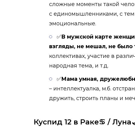
сложные моменты такой челов
с единомышленниками, с теми
эмоциональные.
✅
В мужской карте женщи
взгляды, не мешал, не было
коллективах, участие в разл
народная тема, и т.д.
✅
Мама умная, дружелюбна
– интеллектуалка, м.б. отстр
дружить, строить планы и меч
Куспид 12 в Раке♋ / Луна