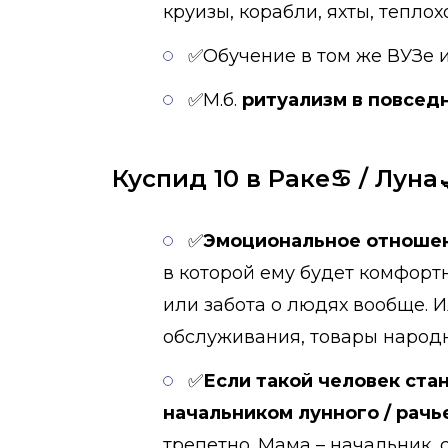
круизы, корабли, яхты, теплохо
✅Обучение в том же ВУЗе и
✅М.б.
ритуализм в повсед
Куспид 10 в Раке♋ / Луна
✅
Эмоциональное отношен
в которой ему будет комфортн
или забота о людях вообще. 
обслуживания, товары народн
✅
Если такой человек стан
начальником лунного / рачь
трепетно. Мама – начальник, 