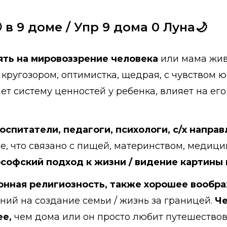
 в 9 доме / Упр 9 дома 0 Луна🌙
ять на мировоззрение человека
или мама жив
кругозором, оптимистка, щедрая, с чувством ю
т систему ценностей у ребенка, влияет на его
воспитатели, педагоги, психологи, с/х напра
все, что связано с пищей, материнством, медиц
софский подход к жизни / видение картины 
онная религиозность, также хорошее вообр
ний на создание семьи / жизнь за границей.
Че
ее,
чем дома или он просто любит путешествова