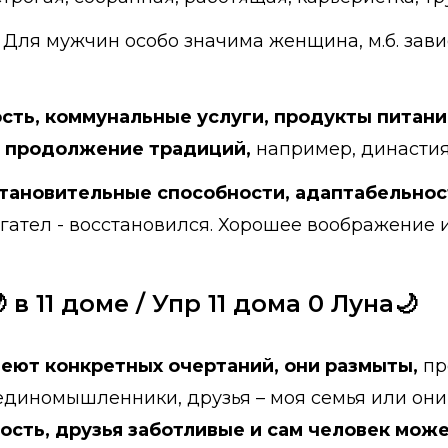
Для мужчин особо значима женщина, м.б. зави
сть, коммунальные услуги, продукты питани
, продолжение традиций,
например, династия
становительные способности, адаптабельнос
гател - восстановился. Хорошее воображение и
 в 11 доме / Упр 11 дома 0 Луна🌙
еют конкретных очертаний, они размыты,
пр
единомышленники, друзья – моя семья или они 
сть, друзья заботливые и сам человек может