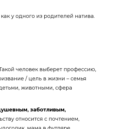
как у одного из родителей натива.
 Такой человек выберет профессию,
извание / цель в жизни – семья
 детьми, животными, сфера
душевным, заботливым,
ьству относится с почтением,
удоголик, мама в футляре.