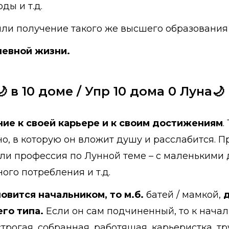
ды и т.д.
ли получение такого же высшего образования 
невной жизни.
 в 10 доме / Упр 10 дома 0 Луна🌙
ие к своей карьере и к своим достижениям
.
о, в которую он вложит душу и расслабится. Пр
Или профессия по Лунной теме – с маленькими
ого потребления и т.д.
овится начальником, то м.б.
батей / мамкой,
его типа.
Если он сам подчиненный, то к начал
строгая, собранная, работящая, карьеристка, тр