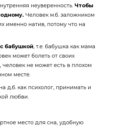
. внутренняя неуверенность.
Чтобы
 одному.
Человек м.б. заложником
их именно натив, потому что на
 с бабушкой
, т.е. бабушка как мама
овек может болеть от своих
 человек не может есть в плохом
чном месте.
а д.б. как психолог, принимать и
кой любви.
ртное место для сна, удобную