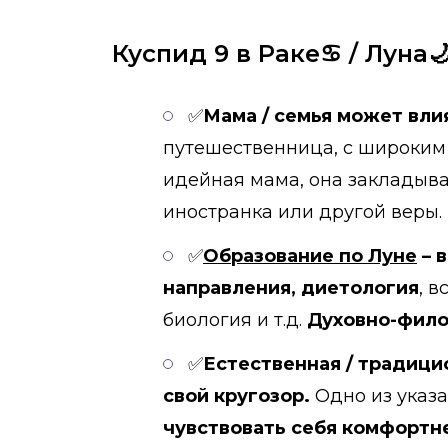
Куспид 9 в Раке♋ / Луна🌙
✅
Мама / семья может вли
путешественница, с широким 
идейная мама, она закладывае
иностранка или другой веры.
✅
Образование по Луне
– 
направления, диетология
, 
биология и т.д.
Духовно-фило
✅
Естественная / традици
свой кругозор.
Одно из указа
чувствовать себя комфортн