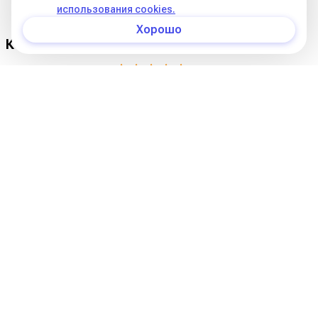
использования cookies.
Хорошо
Комментарии
Оцените публикацию:
Комментариев к этой статье ещё нет.
О нас
Курсы Школы
Статьи
Условия оплаты обучения на курсах школы
Курсы в записи
Условия оплаты (11 поток)
Реквизиты
Контакты