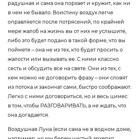
радушная и сама она порхает и кружит, как ни
в чем не бывало. Воистину воздух легче
оправляется после потрясений, по крайней
мере жалоб на жизнь вы от них не услышите,
либо это будет подано в такой форме, что вы
поймете – она не из тех, кто будет просить о
жалости или вызывать ее. С ними классно
сесть и обсудить все на свете. Они из тех, с
кем можно не договорить фразу – они словят
из потока и закончат сами, быстро соображают.
Легко с ними договориться, но и весь цимес
в том, чтобы РАЗГОВАРИВАТЬ, а не ждать, что
она догадается.
Воздушная Луна (если сама не в водном доме,
например, но мы берем чистый архетип,