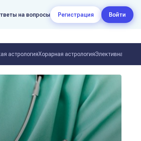
тветы на вопросы
Регистрация
Войти
ая астрология
Хорарная астрология
Элективная астр