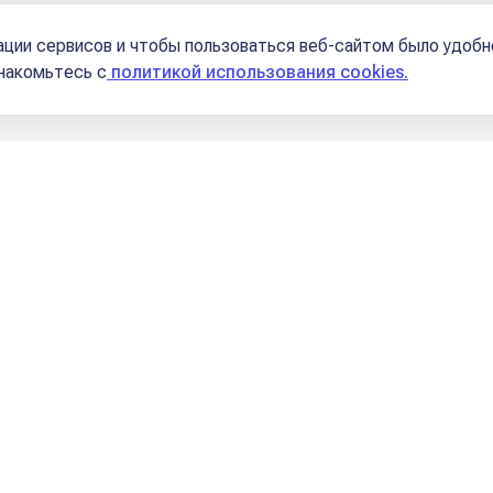
Школы
ции сервисов и чтобы пользоваться веб-сайтом было удобн
знакомьтесь с
политикой использования cookies.
ние
 Знаке Овен
 Знаке Телец
 Знаке Близнецы
 Знаке Рак
 Знаке Лев
 Знаке Дева
 Знаке Весы