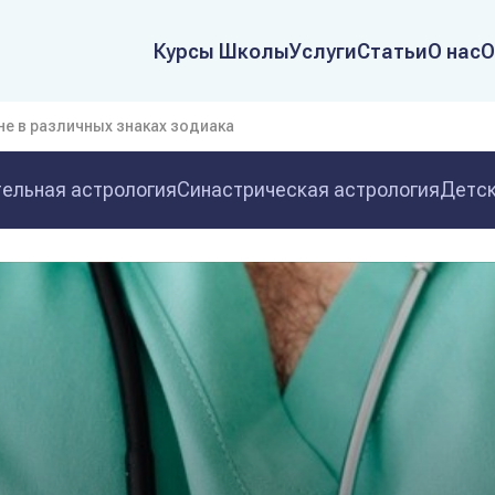
Курсы Школы
Услуги
Статьи
О нас
О
не в различных знаках зодиака
ельная астрология
Синастрическая астрология
Детск