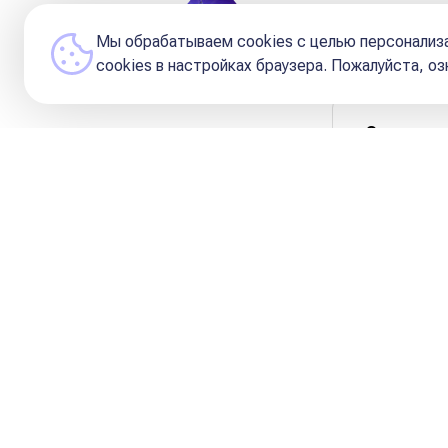
Редакция и Кураторы 
Мы обрабатываем cookies с целью персонализа
сookies в настройках браузера. Пожалуйста, о
Содержа
Луна в
Луна в
Луна в
Луна в
Луна в
Луна в
Луна в