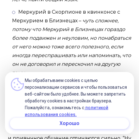
Меркурий в Скорпионе в квинконсе с
Меркурием в Близнецах –
чуть сложнее,
потому что Меркурий в Близнецах гораздо
более подвижен и неуловим, но понабраться
от него можно тоже всего полезного, если
иногда переспрашивать или напоминать, что
он не договорил и перескочил на другую
тему.
Мы обрабатываем cookies с целью
персонализации сервисов и чтобы пользоваться
веб-сайтом было удобнее. Вы можете запретить
Меркурии в соседних знаках
обработку сookies в настройках браузера.
(полусекстиль)
Пожалуйста, ознакомьтесь с
политикой
использования cookies.
Здесь Меркурии в разных стихиях и разных
Хорошо
крестах и, соответственно, их склад мышления
и привычное общение отличаются сильно. “Ну