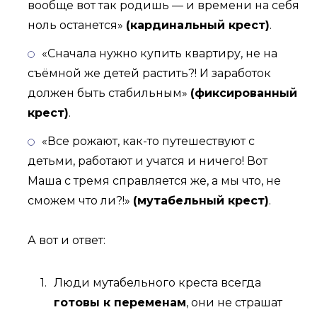
вообще вот так родишь — и времени на себя
ноль останется»
(кардинальный крест)
.
«Сначала нужно купить квартиру, не на
съёмной же детей растить?! И заработок
должен быть стабильным»
(фиксированный
крест)
.
«Все рожают, как-то путешествуют с
детьми, работают и учатся и ничего! Вот
Маша с тремя справляется же, а мы что, не
сможем что ли?!»
(мутабельный крест)
.
⠀
А вот и ответ:
Люди мутабельного креста всегда
готовы к переменам
, они не страшат