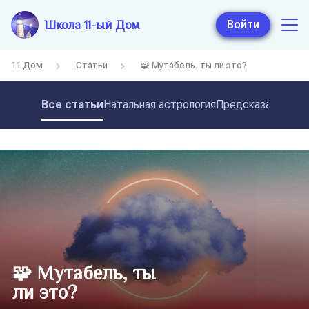
Школа 11-ый Дом
Войти
11 Дом
Статьи
🧩 Мутабель, ты ли это?
Все статьи
Натальная астрология
Предсказательная
🧩 Мутабель, ты
ли это?