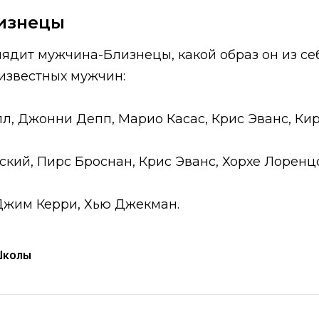
изнецы
ыглядит мужчина-Близнецы, какой образ он из с
известных мужчин:
л, Джонни Депп, Марио Касас, Крис Эванс, Кир
ский, Пирс Броснан, Крис Эванс, Хорхе Лоренц
Джим Керри, Хью Джекман.
Школы