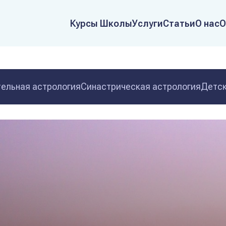
Курсы Школы
Услуги
Статьи
О нас
О
ельная астрология
Синастрическая астрология
Детск