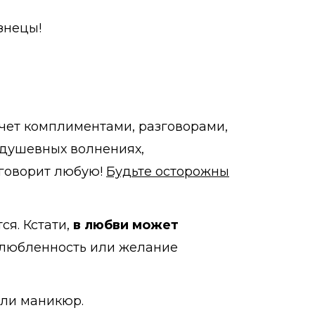
изнецы!
чет комплиментами, разговорами,
 душевных волнениях,
зговорит любую!
Будьте осторожны
ся. Кстати,
в любви может
е влюбленность или желание
или маникюр.