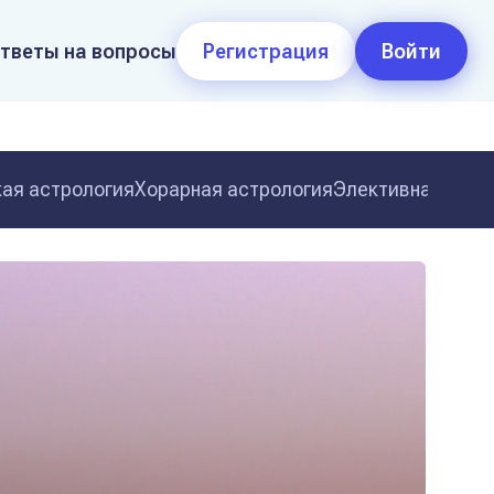
тветы на вопросы
Регистрация
Войти
ая астрология
Хорарная астрология
Элективная астр