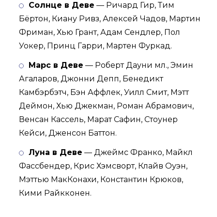
Солнце в Деве
— Ричард Гир, Тим
Бёртон, Киану Ривз, Алексей Чадов, Мартин
Фриман, Хью Грант, Адам Сендлер, Пол
Уокер, Принц Гарри, Мартен Фуркад.
Марс в Деве
— Роберт Дауни мл., Эмин
Агаларов, Джонни Депп, Бенедикт
Камбэрбэтч, Бэн Аффлек, Уилл Смит, Мэтт
Деймон, Хью Джекман, Роман Абрамович,
Венсан Кассель, Марат Сафин, Стоунер
Кейси, Дженсон Баттон.
Луна в Деве
— Джеймс Франко, Майкл
Фассбендер, Крис Хэмсворт, Клайв Оуэн,
Мэттью МакКонахи, Константин Крюков,
Кими Райкконен.