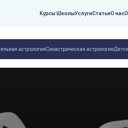
Курсы Школы
Услуги
Статьи
О нас
О
ельная астрология
Синастрическая астрология
Детск