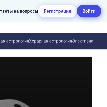
тветы на вопросы
Регистрация
Войти
ая астрология
Хорарная астрология
Элективная астр