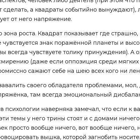
спектов, человек либо деятель (при этом что п
 сделать, а квадраты событийно вынуждают), 
бует от него напряжение.
зона роста. Квадрат показывает где страшно, н
е чувствуется знак поражённой планеты и высо
вы всегда чувствуете толику принуждения). А 
 смирению (даже если оппозиция среди мягких
ромиссно сажают себе на шею всех кого ни лень
завалить своего обладателя проблемами, мол, 
апряжёнка, там всегда эмоциональный дисбалан
в психологии наверняка замечал, что если к в
ти темы у него трины стоят и с домами ничего
к просто вообще ничего, вот вообще ничего, н
ровоцировать вышка, которой загнобить носите