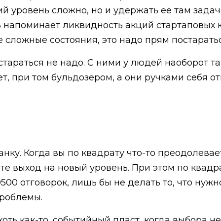
й уровень сложно, но и удержать её там задач
ь напоминает ликвидность акций стартаповых к
е сложные состояния, это надо прям постарать
тараться не надо. С ними у людей наоборот так
т, при том бульдозером, а они ручками себя от
ку. Когда вы по квадрату что-то преодолевает
 выход на новый уровень. При этом по квадра
00500 отговорок, лишь бы не делать то, что нуж
проблемы.
хоть как-то, событийный пласт, когда выбора не