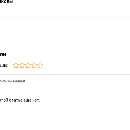
Школы
рии
цию:
этой статье ещё нет.