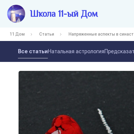
Школа 11-ый Дом
11 Дом
Статьи
Напряженные аспекты в синаст
Все статьи
Натальная астрология
Предсказат