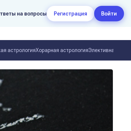
тветы на вопросы
Регистрация
Войти
ая астрология
Хорарная астрология
Элективная астр