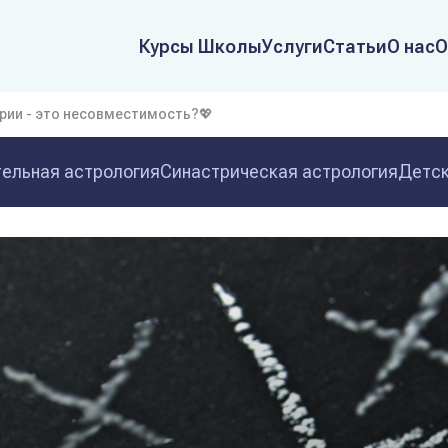
Курсы Школы
Услуги
Статьи
О нас
О
рии - это несовместимость?💖
ельная астрология
Синастрическая астрология
Детск