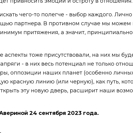
дет привносить эмоции и остроту в отношения.
искать чего-то полегче - выбор каждого. Лично
щью партнера. В противном случае мы можем в
минимум притяжения, а значит, принципиальн
е аспекты тоже присутствовали, на них мы буд
 напряги - в них весь потенциал не только отн
ры, оппозиции наших планет (особенно личны
ю красную линию (или черную), как путь, кото
ткрыть эту новую дверь, расширит наши возмож
 Авериной 24 сентября 2023 года.