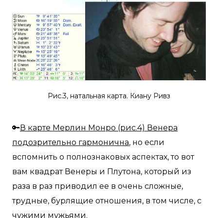
Рис.3, натальная карта. Киану Ривз
🔑
В карте Мерлин Монро (рис.4) Венера
подозрительно гармонична
, но если
вспомнить о полнознаковых аспектах, то вот
вам квадрат Венеры и Плутона, который из
раза в раз приводил ее в очень сложные,
трудные, бурлящие отношения, в том числе, с
чужими мужьями.⠀