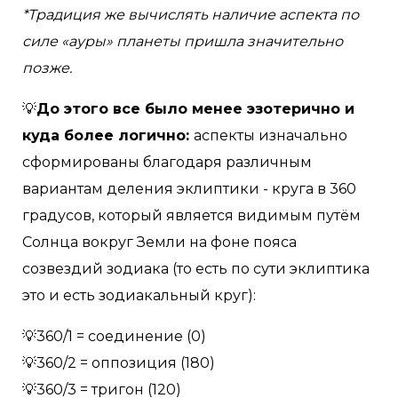
*Традиция же вычислять наличие аспекта по
силе «ауры» планеты пришла значительно
позже.
💡
До этого все было менее эзотерично и
куда более логично:
аспекты изначально
сформированы благодаря различным
вариантам деления эклиптики - круга в 360
градусов, который является видимым путём
Солнца вокруг Земли на фоне пояса
созвездий зодиака (то есть по сути эклиптика
это и есть зодиакальный круг):⠀
💡360/1 = соединение (0)⠀
💡360/2 = оппозиция (180)⠀
💡360/3 = тригон (120)⠀