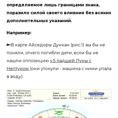
определяемое лишь границами знака,
поразило силой своего влияния без всяких
дополнительных указаний. ⠀
Например: ⠀
🔑В карте Айседоры Дункан (рис.1) вы бы не
поняли, отчего погибли дети, если бы не
нашли оппозицию
у.5 падшей Луны с
Нептуном
(они утонули - машина с ними упала
в воду).⠀