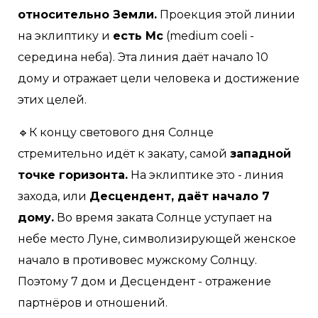
относительно Земли.
Проекция этой линии
на эклиптику и
есть Mc
(medium coeli -
середина неба). Эта линия даёт начало 10
дому и отражает цели человека и достижение
этих целей.
🔹К концу светового дня Солнце
стремительно идёт к закату, самой
западной
точке горизонта.
На эклиптике это - линия
захода, или
Десцендент, даёт начало 7
дому.
Во время заката Солнце уступает на
небе место Луне, символизирующей женское
начало в противовес мужскому Солнцу.
Поэтому 7 дом и Десцендент - отражение
партнёров и отношений.