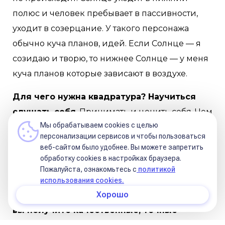
полюс и человек пребывает в пассивности,
уходит в созерцание. У такого персонажа
обычно куча планов, идей. Если Солнце — я
созидаю и творю, то нижнее Солнце — у меня
куча планов которые зависают в воздухе.
Для чего нужна квадратура? Научиться
слушать себя
. Принимать и ценить себя. Чем
Мы обрабатываем cookies с целью
больше я креативлю, занимаюсь творчеством
персонализации сервисов и чтобы пользоваться
— тем больше в моей жизни покоя и
веб-сайтом было удобнее. Вы можете запретить
расслабления.
обработку сookies в настройках браузера.
Пожалуйста, ознакомьтесь с
политикой
Как видите,
крайне важно следовать
использования cookies.
Хорошо
чёткому алгоритму чтения аспектов. Тогда
вы получите качественные, точные