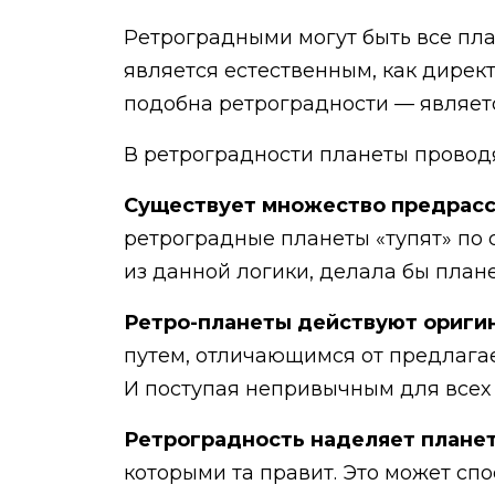
Ретроградными могут быть все пл
является естественным, как дирек
подобна ретроградности — являет
В ретроградности планеты проводя
Существует множество предрасс
ретроградные планеты «тупят» по с
из данной логики, делала бы план
Ретро-планеты действуют ориги
путем, отличающимся от предлагае
И поступая непривычным для всех 
Ретроградность наделяет плане
которыми та правит. Это может сп