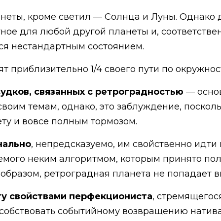
анеты, кроме светил — Солнца и Луны. Однако
тное для любой другой планеты и, соответстве
ся нестандартным состоянием.
т приблизительно 1/4 своего пути по окружнос
удков, связанных с ретроградностью
— основ
воим темам, однако, это заблуждение, посколь
ету и вовсе полным тормозом.
нально
, непредсказуемо, им свойственно идти
мого неким алгоритмом, которым принято польз
образом, ретроградная планета не попадает в
ту свойствами перфекциониста
, стремящегос
особствовать событийному возвращению натива