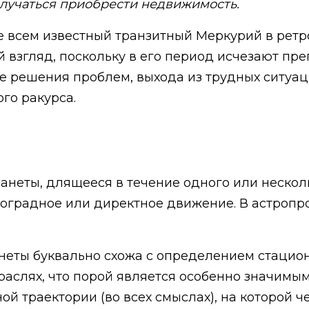
олучаться приобрести недвижимость.
е всем известный транзитный Меркурий в рет
й взгляд, поскольку в его период исчезают пр
е решения проблем, выхода из трудных ситуаци
ого ракурса.
неты, длящееся в течение одного или несколь
роградное или директное движение. В астропр
неты буквально схожа с определением стацион
аслях, что порой является особенно значимым,
й траектории (во всех смыслах), на которой ч