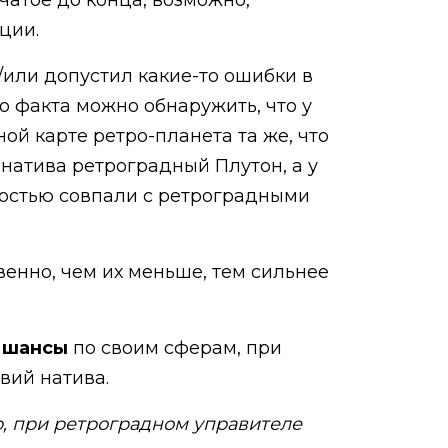
чатое до конца, возможно,
ции.
и/или допустил какие-то ошибки в
о факта можно обнаружить, что у
ой карте ретро-планета та же, что
у натива ретроградный Плутон, а у
ностью совпали с ретроградными
венно, чем их меньше, тем сильнее
е шансы
по своим сферам, при
вий натива.
, при ретроградном управителе