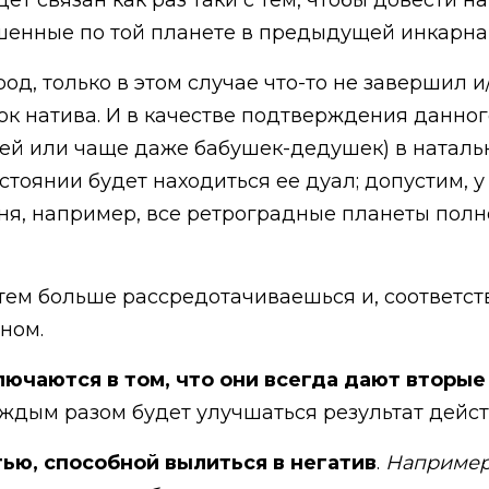
т связан как раз таки с тем, чтобы довести на
ршенные по той планете в предыдущей инкарна
од, только в этом случае что-то не завершил 
к натива. И в качестве подтверждения данног
лей или чаще даже бабушек-дедушек) в натальн
остоянии будет находиться ее дуал; допустим, 
еня, например, все ретроградные планеты пол
 тем больше рассредотачиваешься и, соответст
ном.
ючаются в том, что они всегда дают вторы
ждым разом будет улучшаться результат дейст
ю, способной вылиться в негатив
.
Например