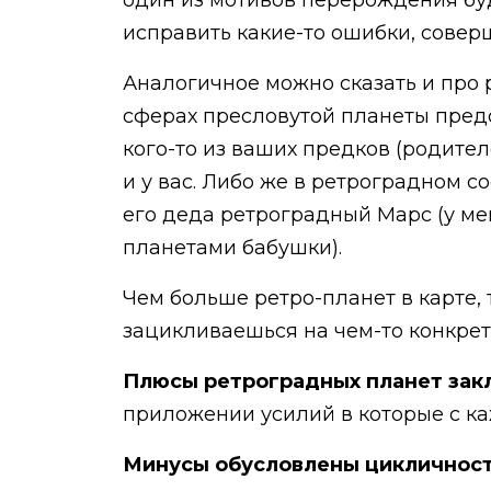
один из мотивов перерождения буде
исправить какие-то ошибки, сове
Аналогичное можно сказать и про р
сферах пресловутой планеты предо
кого-то из ваших предков (родите
и у вас. Либо же в ретроградном с
его деда ретроградный Марс (у м
планетами бабушки).
Чем больше ретро-планет в карте,
зацикливаешься на чем-то конкрет
Плюсы ретроградных планет закл
приложении усилий в которые с ка
Минусы обусловлены цикличность