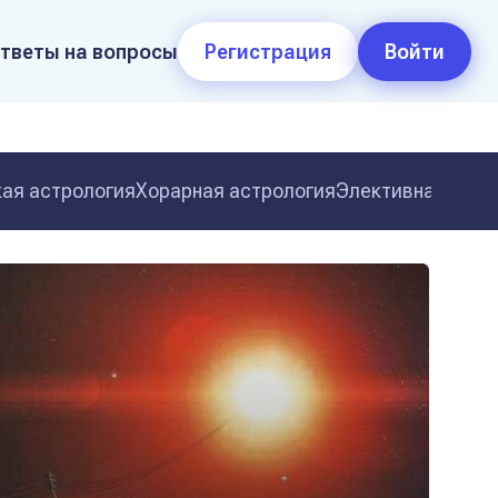
тветы на вопросы
Регистрация
Войти
ая астрология
Хорарная астрология
Элективная астр