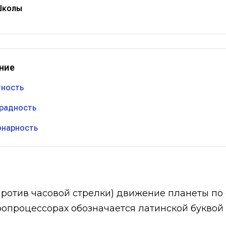
Школы
ние
тность
радность
онарность
против часовой стрелки) движение планеты по 
ропроцессорах обозначается латинской буквой 