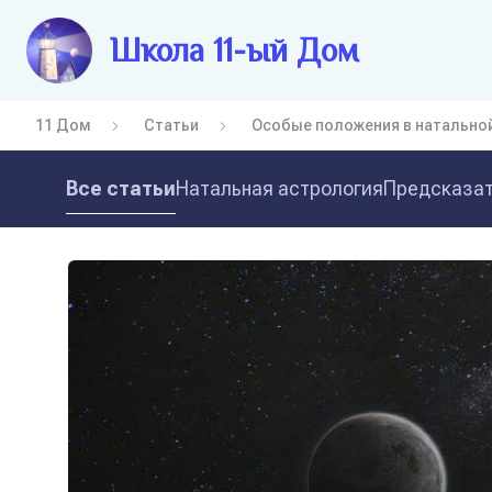
Школа 11-ый Дом
11 Дом
Статьи
Особые положения в натальной
Все статьи
Натальная астрология
Предсказат