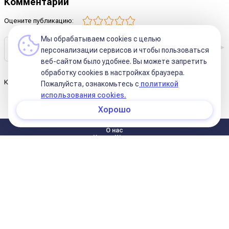
Комментарии
Оцените публикацию:
Мы обрабатываем cookies с целью
персонализации сервисов и чтобы пользоваться
веб-сайтом было удобнее. Вы можете запретить
обработку сookies в настройках браузера.
Комментариев к этой статье ещё нет.
Пожалуйста, ознакомьтесь с
политикой
использования cookies.
Хорошо
О нас
Курсы Школы
Статьи
Условия оплаты обучения на курсах школы
Курсы в записи
Условия оплаты (11 поток)
Реквизиты
Контакты
Политика конфиденциальности