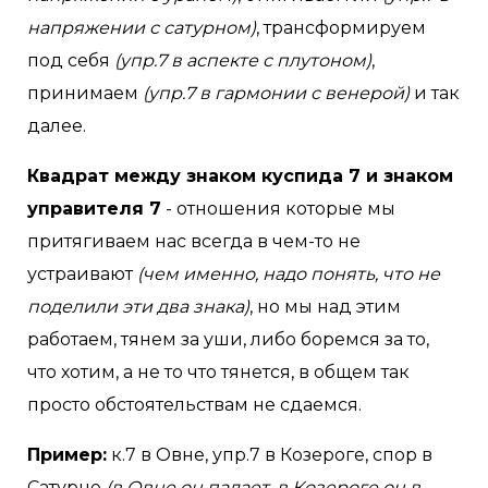
напряжении с сатурном)
, трансформируем
под себя
(упр.7 в аспекте с плутоном)
,
принимаем
(упр.7 в гармонии с венерой)
и так
далее.
Квадрат между знаком куспида 7 и знаком
управителя 7
- отношения которые мы
притягиваем нас всегда в чем-то не
устраивают
(чем именно, надо понять, что не
поделили эти два знака)
, но мы над этим
работаем, тянем за уши, либо боремся за то,
что хотим, а не то что тянется, в общем так
просто обстоятельствам не сдаемся.
Пример:
к.7 в Овне, упр.7 в Козероге, спор в
Сатурне
(в Овне он падает, в Козероге он в