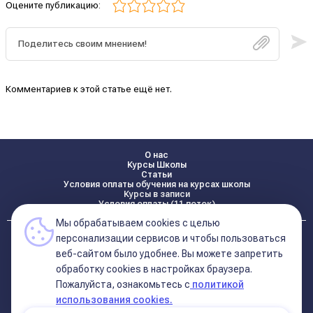
Оцените публикацию:
Комментариев к этой статье ещё нет.
О нас
Курсы Школы
Статьи
Условия оплаты обучения на курсах школы
Курсы в записи
Условия оплаты (11 поток)
Мы обрабатываем cookies с целью
Реквизиты
персонализации сервисов и чтобы пользоваться
Контакты
веб-сайтом было удобнее. Вы можете запретить
обработку сookies в настройках браузера.
Пожалуйста, ознакомьтесь с
политикой
Политика конфиденциальности
Договор оферта (соглашение)
использования cookies.
+7 495 681 02 96