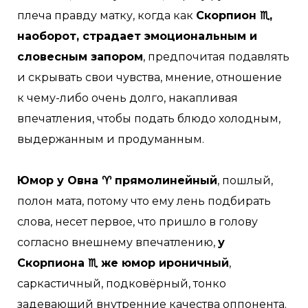
плеча правду матку, когда как
Скорпион ♏,
наоборот, страдает эмоциональным и
словесным запором
, предпочитая подавлять
и скрывать свои чувства, мнение, отношение
к чему-либо очень долго, накапливая
впечатления, чтобы подать блюдо холодным,
выдержанным и продуманным.
Юмор у Овна ♈ прямолинейный
, пошлый,
полон мата, потому что ему лень подбирать
слова, несет первое, что пришло в голову
согласно внешнему впечатлению,
у
Скорпиона ♏ же юмор ироничный
,
саркастичный, подковёрный, тонко
задевающий внутренние качества оппонента.