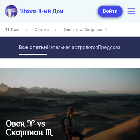
Школа 11-ый Дом
Войти
11 Дом
Статьи
Овен ♈ vs Скорпион ♏
Все статьи
Натальная астрология
Предсказательная
Овен ♈ vs
Скорпион ♏