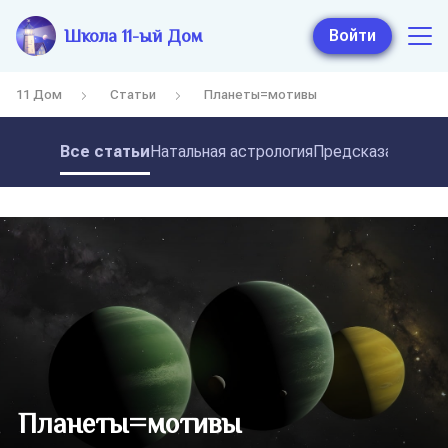
Школа 11-ый Дом
Войти
11 Дом
Статьи
Планеты=мотивы
Все статьи
Натальная астрология
Предсказательная
Планеты=мотивы