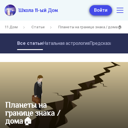
Школа 11-ый Дом
Войти
11 Дом
Статьи
Планеты на границе знака / дома🏠
Все статьи
Натальная астрология
Предсказательная
Планеты на
границе знака /
дома🏠