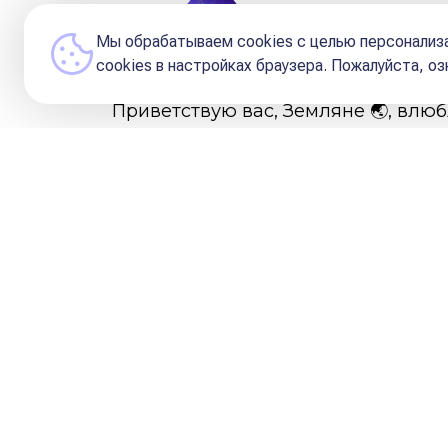
Редакция и Кураторы 
Мы обрабатываем cookies с целью персонализа
сookies в настройках браузера. Пожалуйста, о
Приветствую вас, Земляне 🌏, влюб
💫Хочется начать с фраз Антуана 
«Ты хорошо видишь 
всего мира ты може
Любовь — это не