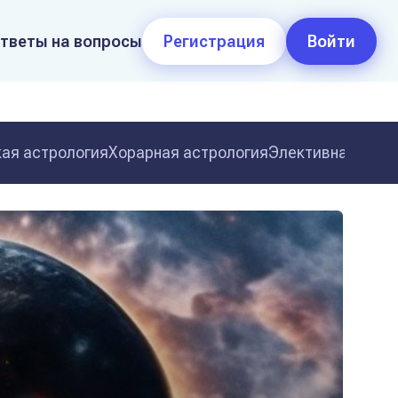
тветы на вопросы
Регистрация
Войти
ая астрология
Хорарная астрология
Элективная астр