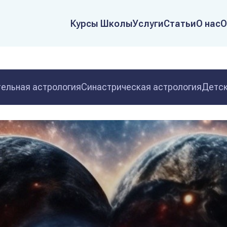
Курсы Школы
Услуги
Статьи
О нас
О
ельная астрология
Синастрическая астрология
Детск