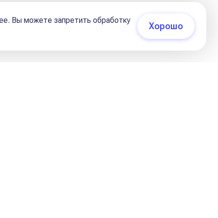
03 февраля 2024, 19:30
ее. Вы можете запретить обработку
Хорошо
видимо для глаз…Для
шь быть всем миром…
ь вместе в одном