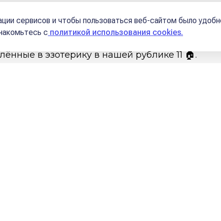
Школы
ции сервисов и чтобы пользоваться веб-сайтом было удобн
знакомьтесь с
политикой использования cookies.
лённые в эзотерику в нашей рублике 11 🏠.
де Сент-Экзюпери (Маленький принц):
только сердцем. Самое главное не
шь быть никем, для кого-то ты може
 смотреть друг на друга, а смотрет
направлении».