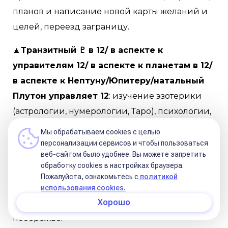
планов и написание новой карты желаний и
целей, переезд заграницу.
🔼
Транзитный ♇ в 12/ в аспекте к
управителям 12/ в аспекте к планетам в 12/
в аспекте к Нептуну/Юпитеру/натальный
Плутон управляет 12
: изучение эзотерики
(астрологии, нумерологии, Таро), психологии,
познание себя через медитации, духовные
Мы обрабатываем cookies с целью
практики, религию, увлечения вопросами
персонализации сервисов и чтобы пользоваться
веб-сайтом было удобнее. Вы можете запретить
экологии, окружающей среды, борьбы с
обработку сookies в настройках браузера.
загрязнениями, спасения животных, работа в
Пожалуйста, ознакомьтесь с
политикой
сфере медицины, фармацевтики, химии,
использования cookies.
Хорошо
самоизоляция и переезд за границу/на
побережье.