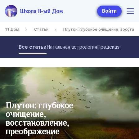
Школа 11-ый Дом
Войти
11 Дом
Статьи
Плутон: глубокое очищение, восстан
Все статьи
Натальная астрология
Предсказательная
Плутон: глубокое
очищение,
восстановление,
преображение