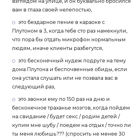
взглядом на улице, и он буквально бросился
вам в глаза своей нелепостью,
это бездарное пение в караоке с
Плутоном в 3, когда тебе сто раз намекнули,
что пора бы отдать микрофон нормальным
людям, иначе клиенты разбегутся,
это бесконечный нудеж подруге на тему
дома Плутона и беспочвенные обиды, если
она устала слушать или не позвала вас в
следующий раз,
это звонки ему по 150 раз на дню и
бесконечное траханье мозгов, когда пойдём
на свидание / будет секс / родим детей /
купим мне шубу / поедем на отдых / точно ли
ты меня любишь??? (спросить не менее 30