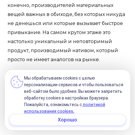
конечно, производителей материальных
вещей важных в обиходе, без которых никуда
не денешься или которые вызывает быстрое
привыкание. На самом крутом этаже это
настолько уникальный и неповторимый
продукт, производимый нативом, который
просто не имеет аналогов на рынке.
Не используете Плутон:
натив
Мы обрабатываем cookies с целью
подсаживается на кредитную иглу - банк с его
персонализации сервисов и чтобы пользоваться
выгодными предложениями становится
веб-сайтом было удобнее. Вы можете запретить
обработку сookies в настройках браузера.
опиумом. Либо не может себя самостоятельно
Пожалуйста, ознакомьтесь с
политикой
прокормить и одеть, зависит от чужой
использования cookies.
помощи в этом вопросе (муж / родители
Хорошо
содержат / выбирают за него), от тех же онлайн