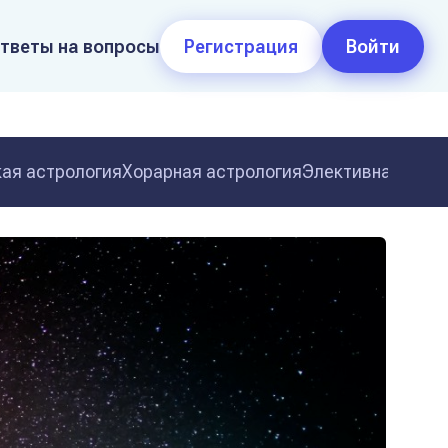
тветы на вопросы
Регистрация
Войти
ая астрология
Хорарная астрология
Элективная астр