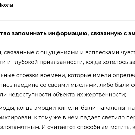
Школы
ство запоминать информацию, связанную с э
 связанные с ощущениями и всплесками чувств
и и глубокой привязанности, когда хотелось з
ные отрезки времени, которые имели опреде
ись наедине со своими мыслями, либо были с
или недоступности объекта их жертвенности;
иоды, когда эмоции кипели, были накалены, на
фиксирован, к тому же в нем падает светило пе
 злопамятным. И считается способным мстить, 