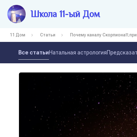
Школа 11-ый Дом
11 Дом
Статьи
Почему каналу Скорпиона♏пр
Все статьи
Натальная астрология
Предсказат