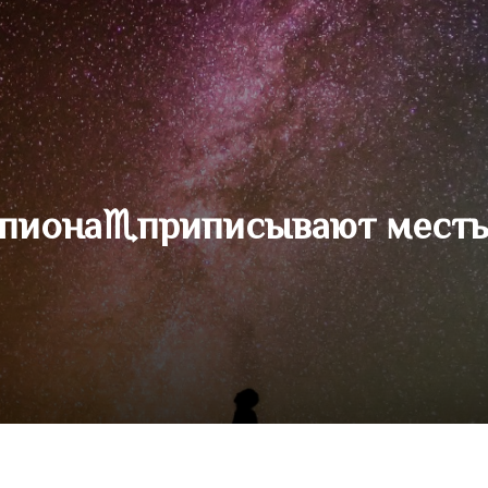
рпиона♏приписывают месть