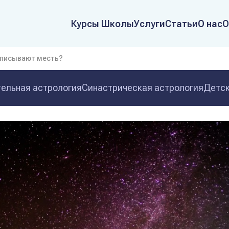
Курсы Школы
Услуги
Статьи
О нас
О
иписывают месть?
ельная астрология
Синастрическая астрология
Детск