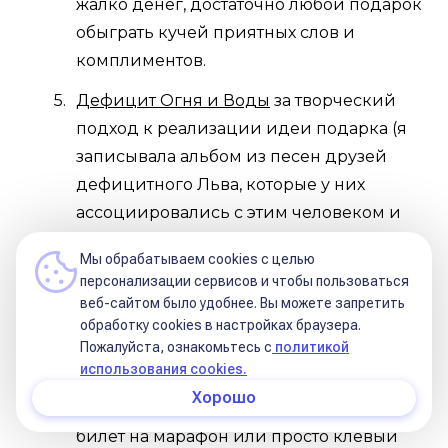
жалко денег, достаточно любой подарок
обыграть кучей приятных слов и
комплиментов.
Дефицит Огня и Воды
за творческий
подход к реализации идеи подарка (я
записывала альбом из песен друзей
дефицитного Льва, которые у них
ассоциировались с этим человеком и
делала альбом-комикс из фото с
Мы обрабатываем cookies с целью
близкими друзьями - парень хранит и
персонализации сервисов и чтобы пользоваться
помнит их до сих пор); так же оценит
веб-сайтом было удобнее. Вы можете запретить
заботу о безопасности его смелых
обработку сookies в настройках браузера.
Пожалуйста, ознакомьтесь с
политикой
увлечений (шлем для байкера,
использования cookies.
наколенники для роллера, кроссовки с
Хорошо
правильной подошвой для бегуна),
билет на марафон или просто клёвый