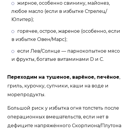
жирное, особенно свинину, майонез,
любое масло (если в избытке Стрелец/
Юпитер);
горячее, острое, жареное (особенно, если
в избытке Овен/Марс);
если Лев/Солнце — парнокопытное мясо
и фрукты, богатые витаминами D и C.
Переходим на тушеное, варёное, печёное
,
гриль, курочку, супчики, каши на воде и
морепродукты.
Большой риск у избытка огня толстеть после
операционных вмешательств, если нет в
дефиците напряжённого Скорпиона/Плутона