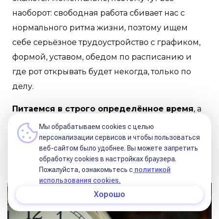
наоборот: свободная работа сбивает нас с
нормального ритма жизни, поэтому ищем
себе серьёзное трудоустройство с графиком,
формой, уставом, обедом по расписанию и
где рот открывать будет некогда, только по
делу.
Питаемся в строго определённое время
, а
перекусываем, в основном, овощами, орехами
Мы обрабатываем cookies с целью
персонализации сервисов и чтобы пользоваться
и фруктами. Это тот случай, когда хочешь
веб-сайтом было удобнее. Вы можете запретить
яблоко = хочешь есть. Не хочешь яблоко = не
обработку сookies в настройках браузера.
хочешь есть.
Пожалуйста, ознакомьтесь с
политикой
использования cookies.
Хорошо