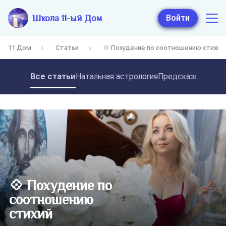
Школа 11-ый Дом
Войти
11 Дом
Статьи
💠 Похудение по соотношению стихий
Все статьи
Натальная астрология
Предсказательная
💠 Похудение по
соотношению
стихий