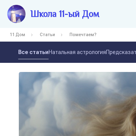
Школа 11-ый Дом
11 Дом
Статьи
Помечтаем?
Все статьи
Натальная астрология
Предсказат