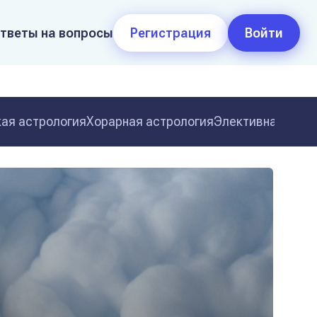
тветы на вопросы
Регистрация
Войти
ая астрология
Хорарная астрология
Элективная астр