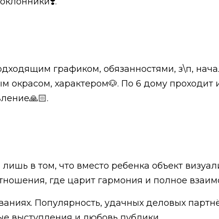
оклонники❣️.
одходящим графиком, обязанностями, з\п, нача
окрасом, характером🐶. По 6 дому проходит и
ление🙏🏻.
а лишь в том, что вместо ребенка объект визуа
тношения, где царит гармония и полное взаим
ованиях. Популярность, удачных деловых партн
ые выступления и любовь публики.