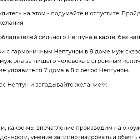
литесь на этом - подумайте и отпустите. Пройд
желания.
обладателей сильного Нептуна в карте, без на
тки с гармоничным Нептуном в 8 доме муж сказ
замуж она за нищего человека с огромным коли
е управителя 7 дома в 8 с ретро Нептуном.
вас Нептун и загадывайте желание✨:
тем, какое мы впечатление производим на окру
адочности, умение загипнотизировать и обаять