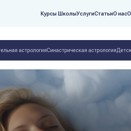
Курсы Школы
Услуги
Статьи
О нас
О
ельная астрология
Синастрическая астрология
Детск