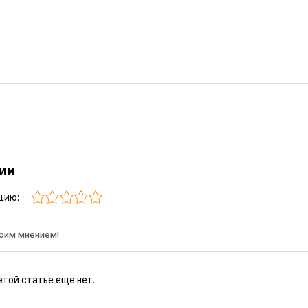
рии
цию:
этой статье ещё нет.