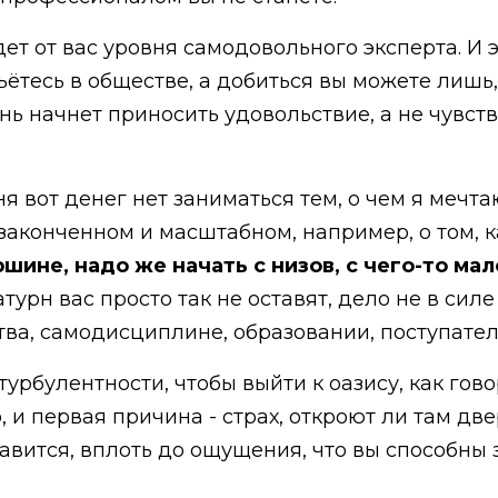
дет от вас уровня самодовольного эксперта. И
обьётесь в обществе, а добиться вы можете лиш
знь начнет приносить удовольствие, а не чувств
ня вот денег нет заниматься тем, о чем я мечтаю
 законченном и масштабном, например, о том, 
шине, надо же начать с низов, с чего-то ма
атурн вас просто так не оставят, дело не в сил
тва, самодисциплине, образовании, поступател
урбулентности, чтобы выйти к оазису, как гово
и первая причина - страх, откроют ли там двери
равится, вплоть до ощущения, что вы способны