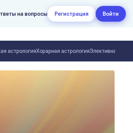
тветы на вопросы
Регистрация
Войти
ая астрология
Хорарная астрология
Элективная астр