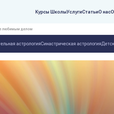
Курсы Школы
Услуги
Статьи
О нас
О
ие любимым делом
ельная астрология
Синастрическая астрология
Детск