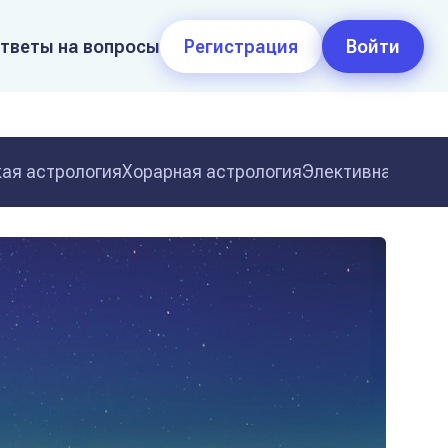
тветы на вопросы
Регистрация
Войти
ая астрология
Хорарная астрология
Элективная астр