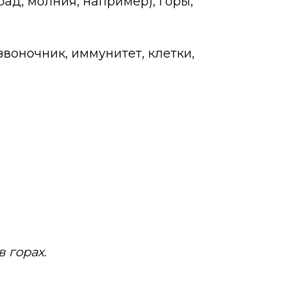
рад, молния, например), горы,
звоночник, иммунитет, клетки,
 горах.