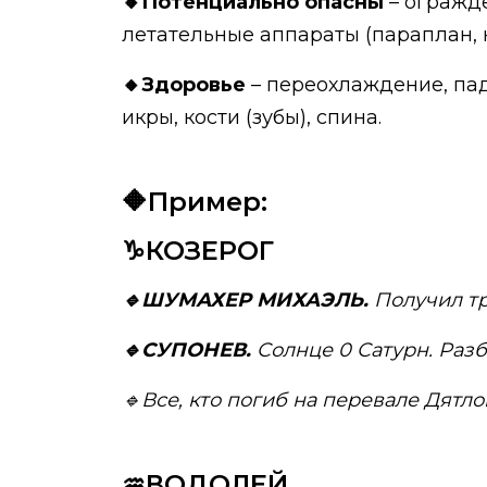
🔸Потенциально опасны
– огражде
летательные аппараты (параплан, 
🔸Здоровье
– переохлаждение, паде
икры, кости (зубы), спина.
🔶Пример:
♑КОЗЕРОГ
🔹ШУМАХЕР МИХАЭЛЬ.
Получил тр
🔹СУПОНЕВ.
Солнце 0 Сатурн. Разби
🔹Все, кто погиб на перевале Дятло
♒ВОДОЛЕЙ