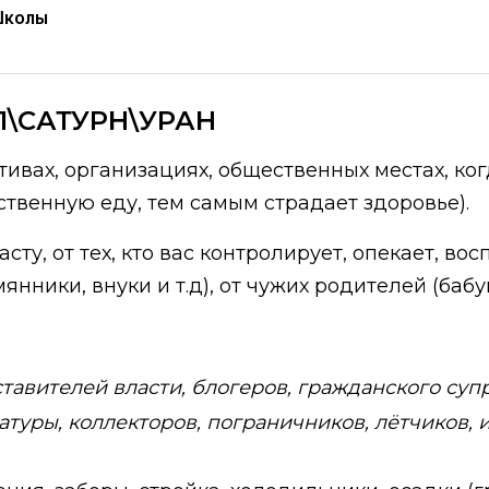
Школы
1\САТУРН\УРАН
тивах, организациях, общественных местах, ко
ственную еду, тем самым страдает здоровье).
сту, от тех, кто вас контролирует, опекает, вос
янники, внуки и т.д), от чужих родителей (баб
тавителей власти, блогеров, гражданского супру
туры, коллекторов, пограничников, лётчиков, и