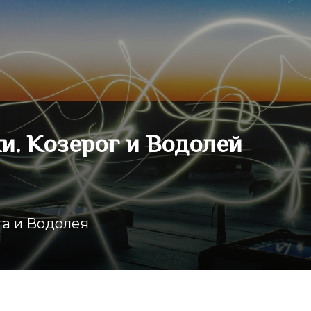
и. Козерог и Водолей
га и Водолея