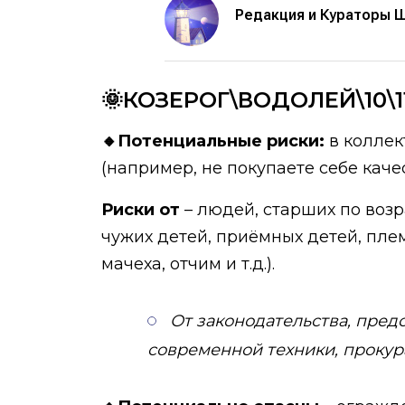
Редакция и Кураторы 
🌞КОЗЕРОГ\ВОДОЛЕЙ\10\1
🔸Потенциальные риски:
в коллек
(например, не покупаете себе каче
Риски от
– людей, старших по возра
чужих детей, приёмных детей, плем
мачеха, отчим и т.д.).
От законодательства, предс
современной техники, прокура