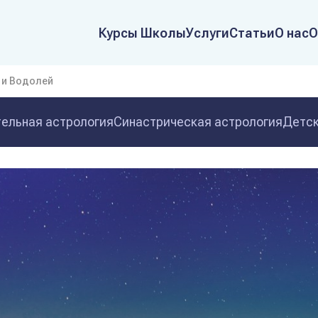
Курсы Школы
Услуги
Статьи
О нас
О
 и Водолей
ельная астрология
Синастрическая астрология
Детск