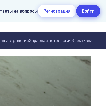
тветы на вопросы
Регистрация
Войти
ая астрология
Хорарная астрология
Элективная астр