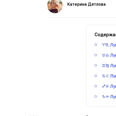
Катерина Дятлова
Содержа
♈️♏️ Лу
♉️♎️ Лу
♊️♍️ Лу
♋️♌️ Лу
♐️♓️ Лу
♑️♒️ Л