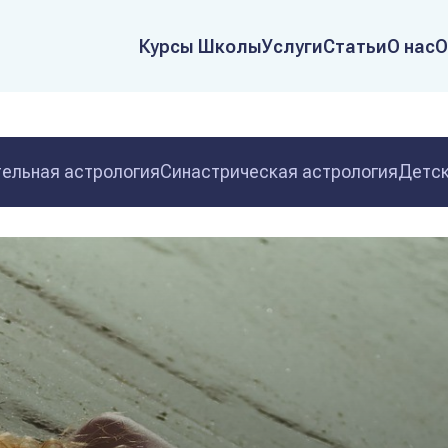
Курсы Школы
Услуги
Статьи
О нас
О
ельная астрология
Синастрическая астрология
Детск