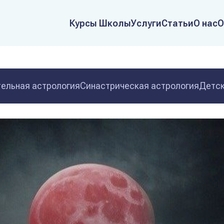
Курсы Школы
Услуги
Статьи
О нас
О
ельная астрология
Синастрическая астрология
Детск