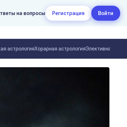
тветы на вопросы
Регистрация
Войти
ая астрология
Хорарная астрология
Элективная астр