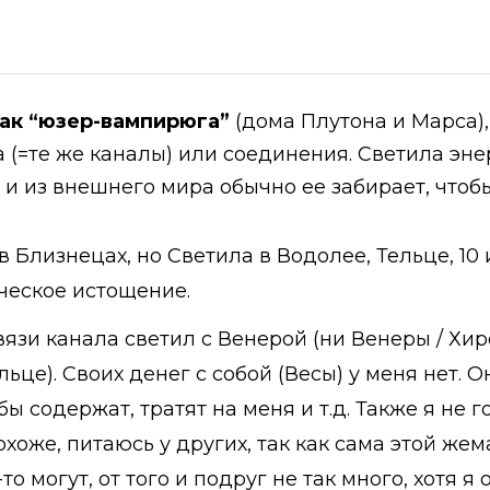
 как “юзер-вампирюга”
(дома Плутона и Марса),
ма (=те же каналы) или соединения. Светила эн
т и из внешнего мира обычно ее забирает, чтоб
 Близнецах, но Светила в Водолее, Тельце, 10 и
ическое истощение.
связи канала светил с Венерой (ни Венеры / Хир
ельце). Своих денег с собой (Весы) у меня нет. 
бы содержат, тратят на меня и т.д. Также я не 
хоже, питаюсь у других, так как сама этой же
о могут, от того и подруг не так много, хотя 