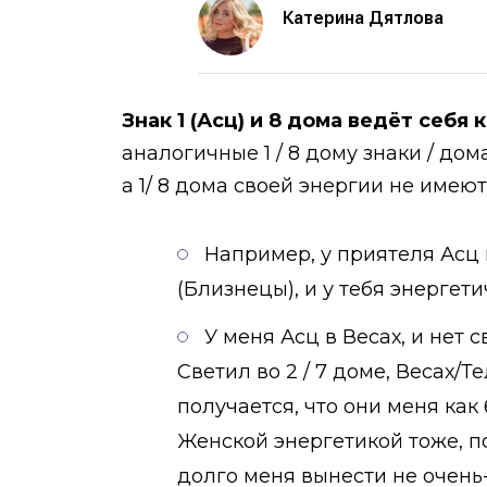
Катерина Дятлова
Знак 1 (Асц) и 8 дома ведёт себя
аналогичные 1 / 8 дому знаки / до
а 1/ 8 дома своей энергии не имею
Например, у приятеля Асц в
(Близнецы), и у тебя энергет
У меня Асц в Весах, и нет 
Светил во 2 / 7 доме, Весах/Т
получается, что они меня как 
Женской энергетикой тоже, по
долго меня вынести не очень-т