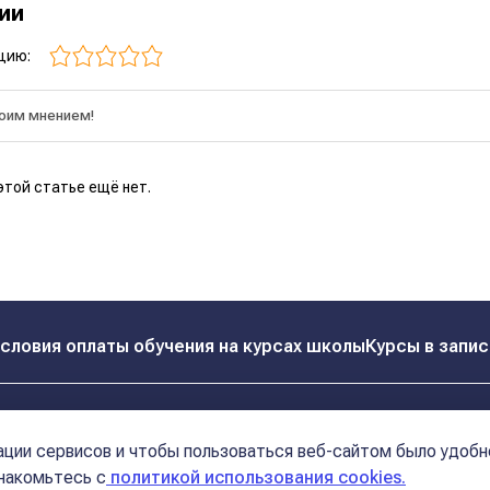
рии
цию:
этой статье ещё нет.
словия оплаты обучения на курсах школы
Курсы в запис
Реквизиты
Контакты
ции сервисов и чтобы пользоваться веб-сайтом было удобн
Политика конфиденциальности
Договор оферта
знакомьтесь с
политикой использования cookies.