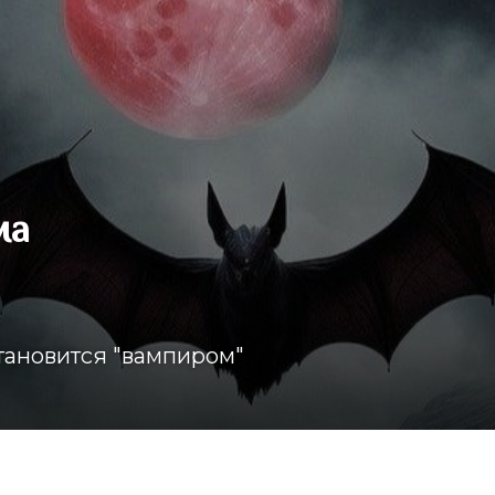
ма
становится "вампиром"