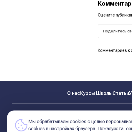
Коммента
Оцените публика
Комментариев к 
О нас
Курсы Школы
Статьи
У
Мы обрабатываем cookies с целью персонализа
сookies в настройках браузера. Пожалуйста, о
© 2026 Школа Астрологии
11-ый Дом