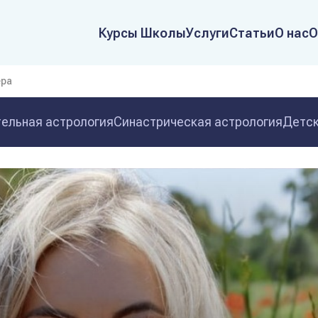
Курсы Школы
Услуги
Статьи
О нас
О
ера
ельная астрология
Синастрическая астрология
Детск