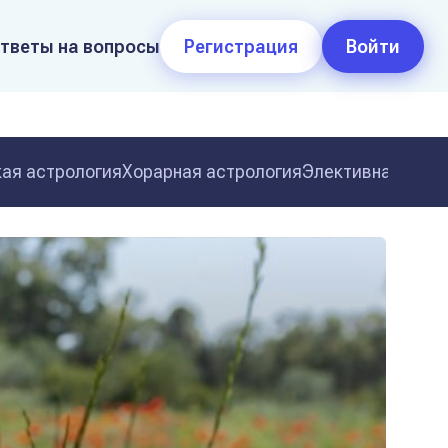
тветы на вопросы
Регистрация
Войти
ая астрология
Хорарная астрология
Элективная астр