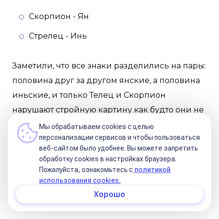
Скорпион - Ян
Стрелец - Инь
Заметили, что все знаки разделились на пары:
половина друг за другом янские, а половина
иньские, и только Телец и Скорпион
нарушают стройную картину как будто они не
на своём месте, а поменялись местами?
Мы обрабатываем cookies с целью
персонализации сервисов и чтобы пользоваться
веб-сайтом было удобнее. Вы можете запретить
Знаки янской половины с частичкой
обработку сookies в настройках браузера.
инь
Пожалуйста, ознакомьтесь с
политикой
использования cookies.
Козерог - Ян
Хорошо
Водолей - Ян