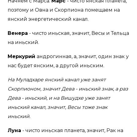
Начнём с Марса.
Марс
- чисто янская планета,
поэтому и Овна и Скорпиона помещаем на
янский энергетический канал.
Венера
- чисто иньская, значит, Весы и Тельца
на иньский.
Меркурий
андрогинная, а, значит, один знак у
нас будет янским, а другой иньским.
На Муладхаре янский канал уже занят
Скорпионом, значит Дева - иньский знак, а раз
Дева - иньский, и на Вишудхе уже занят
иньский канал, значит, Весы тоже знак
иньский.
Луна
- чисто иньская планета, значит, Рак на