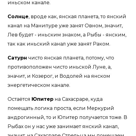
иньском канале.
Солнце
, вроде как, янская планета, то янский
канал на Манипуре уже занят Овном, значит,
Лев будет - иньским знаком, а Рыбы - янским,
так как иньский канал уже занят Раком.
Сатурн
чисто янская планета, потому, что
противоположен чисто иньской Луне, а,
значит, и Козерог, и Водолей на янском
энергетическом канале.
Остаётся
Юпитер
на Сахасраре, куда
помещать логика проста, если Меркурий
андрогинный, то и Юпитер получается тоже. В
Рыбах он у нас уже занимает янский канал,
значит, на Сахасраре Стрельца мы помещаем