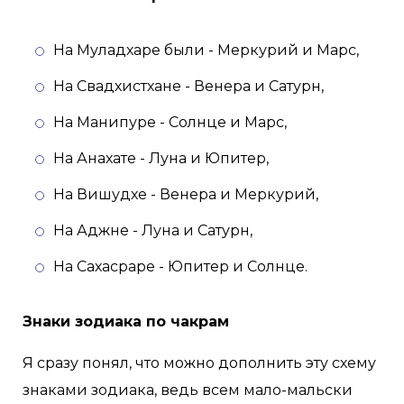
На Муладхаре были - Меркурий и Марс,
На Свадхистхане - Венера и Сатурн,
На Манипуре - Солнце и Марс,
На Анахате - Луна и Юпитер,
На Вишудхе - Венера и Меркурий,
На Аджне - Луна и Сатурн,
На Сахасраре - Юпитер и Солнце.
Знаки зодиака по чакрам
Я сразу понял, что можно дополнить эту схему
знаками зодиака, ведь всем мало-мальски