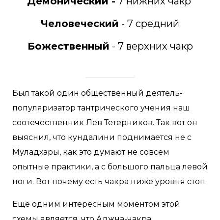
Демонический -
7 нижних чакр
Человеческий
- 7 средний
Божественный
- 7 верхних чакр
Был такой один общественный деятель-
популяризатор тантрического учения наш
соотечественник Лев Тетерников. Так вот он
выяснил, что кундалини поднимается не с
Муладхары, как это думают не совсем
опытные практики, а с большого пальца левой
ноги. Вот почему есть чакра ниже уровня стоп.
Ещё одним интересным моментом этой
схемы является, что Аджна-чакра