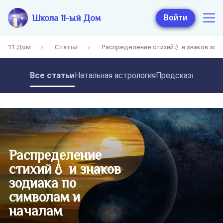
Школа 11-ый Дом
Войти
11 Дом
Статьи
Распределение стихий💧 и знаков зод
Все статьи
Натальная астрология
Предсказательная
Распределение
стихий💧 и знаков
зодиака по
символам и
началам