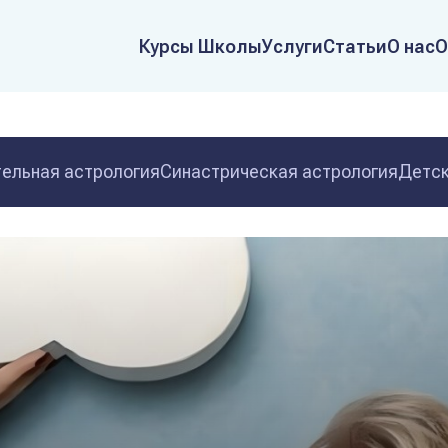
Курсы Школы
Услуги
Статьи
О нас
О
ельная астрология
Синастрическая астрология
Детск