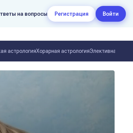
тветы на вопросы
Регистрация
Войти
ая астрология
Хорарная астрология
Элективная астр