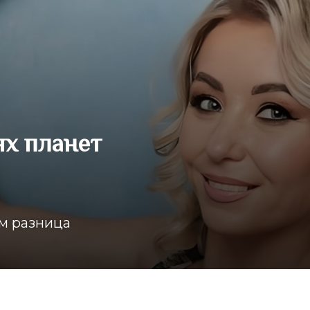
ях планет
ём разница