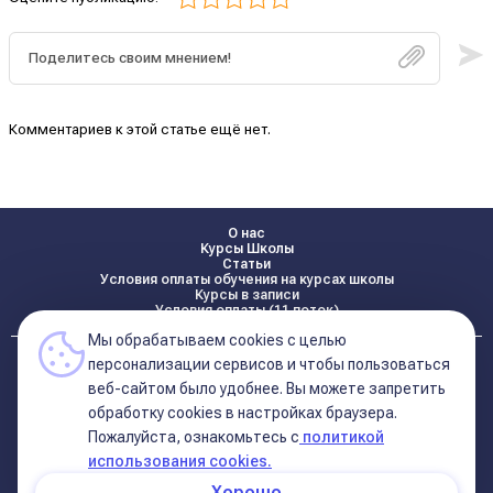
Комментариев к этой статье ещё нет.
О нас
Курсы Школы
Статьи
Условия оплаты обучения на курсах школы
Курсы в записи
Условия оплаты (11 поток)
Мы обрабатываем cookies с целью
Реквизиты
персонализации сервисов и чтобы пользоваться
Контакты
веб-сайтом было удобнее. Вы можете запретить
обработку сookies в настройках браузера.
Пожалуйста, ознакомьтесь с
политикой
Политика конфиденциальности
Договор оферта (соглашение)
использования cookies.
+7 495 681 02 96
Хорошо