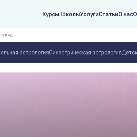
Курсы Школы
Услуги
Статьи
О нас
О
взгляд
ельная астрология
Синастрическая астрология
Детск