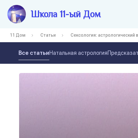
Школа 11-ый Дом
11 Дом
Статьи
Сексология: астрологический 
Все статьи
Натальная астрология
Предсказат