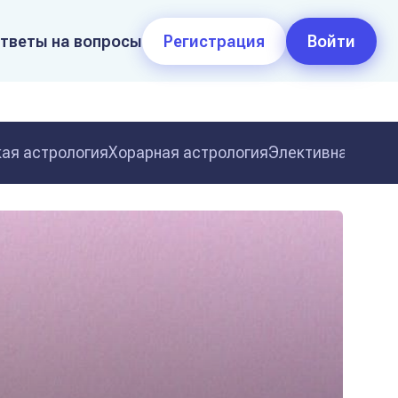
тветы на вопросы
Регистрация
Войти
ая астрология
Хорарная астрология
Элективная астр