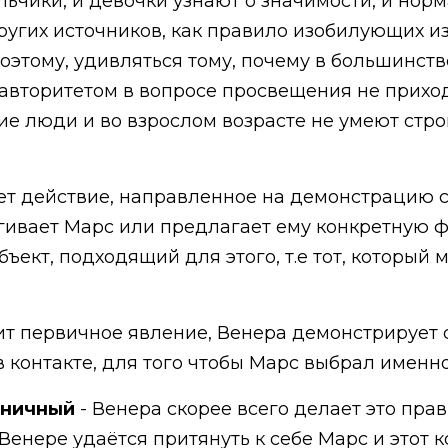
льчики, и девочки узнают о значимости, и но
других источников, как правило изобилующих и
этому, удивляться тому, почему в большинстве
 авторитетом в вопросе просвещения не приход
ие люди и во взрослом возрасте не умеют стр
т действие, направленное на демонстрацию с
гивает Марс или предлагает ему конкретную 
бъект, подходящий для этого, т.е тот, который 
ит первичное явление, Венера демонстрирует 
 контакте, для того чтобы Марс выбрал именн
оничный
- Венера скорее всего делает это пра
 Венере удаётся притянуть к себе Марс и этот