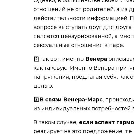
Однако, в большинстве своем и ма
отношений не от родителей, а из 
действительности информацией. По
вопросе выступать друг для друга
является цензурированной, а мног
сексуальные отношения в паре.
2️⃣Так вот, именно
Венера
описывае
как таковую. Именно Венера притя
напряжения, предлагая себя, как о
целью.
3️⃣
В связи Венера-Марс
, происход
из индивидуальных потребностей в
В таком случае,
если аспект гарм
реагирует на это предложение, т.е