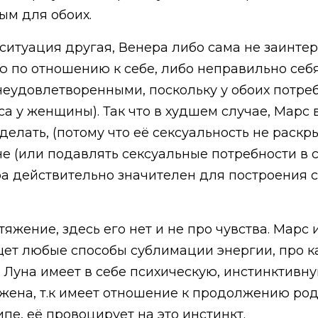
ым для обоих.
ситуация другая, Венера либо сама не заинтер
ю по отношению к себе, либо неправильно себя
еудовлетворенными, поскольку у обоих потребн
а у женщины). Так что в худшем случае, Марс
делать, (потому что её сексуальность не раскры
не (или подавлять сексуальные потребности в 
ера действительно значителен для построения 
тяжение, здесь его нет и не про чувства. Мар
щет любые способы сублимации энергии, про к
. Луна имеет в себе психическую, инстинктивн
жена, т.к имеет отношение к продолжению род
пе, её провоцирует на это инстинкт.