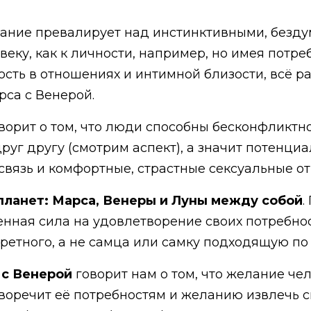
ознание превалирует над инстинктивными, безд
веку, как к личности, например, но имея потр
сть в отношениях и интимной близости, всё ра
са с Венерой.
ворит о том, что люди способны бесконфликтн
руг другу (смотрим аспект), а значит потенц
связь и комфортные, страстные сексуальные о
и планет: Марса, Венеры и Луны между собой
.
енная сила на удовлетворение своих потребност
нкретного, а не самца или самку подходящую п
 с Венерой
говорит нам о том, что желание чел
воречит её потребностям и желанию извлечь с