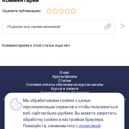
Комментарии
Оцените публикацию:
Комментариев к этой статье ещё нет.
О нас
Курсы Школы
Статьи
Условия оплаты обучения на курсах школы
Курсы в записи
Условия оплаты (11 поток)
Мы обрабатываем cookies с целью
Реквизиты
персонализации сервисов и чтобы пользоваться
Контакты
веб-сайтом было удобнее. Вы можете запретить
обработку сookies в настройках браузера.
Пожалуйста, ознакомьтесь с
политикой
Политика конфиденциальности
Договор оферта (соглашение)